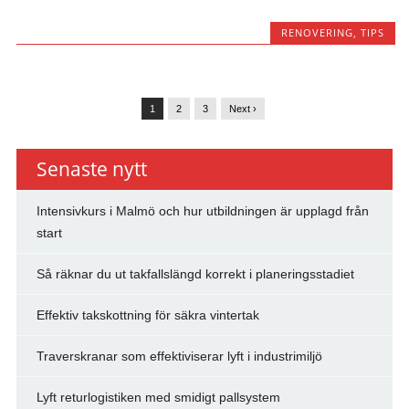
RENOVERING
,
TIPS
1
2
3
Next ›
Senaste nytt
Intensivkurs i Malmö och hur utbildningen är upplagd från
start
Så räknar du ut takfallslängd korrekt i planeringsstadiet
Effektiv takskottning för säkra vintertak
Traverskranar som effektiviserar lyft i industrimiljö
Lyft returlogistiken med smidigt pallsystem